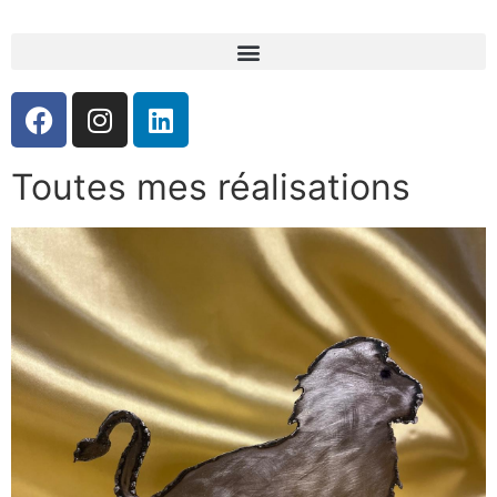
Meilleur casino Paris
Comment Gagner Aux Jeux De Casino
: Pour
améliorer l'expérience utilisateur, JackpotCity casino
a rendu le site mobile compatible avec les
smartphones.
Toutes mes réalisations
Aucun Dépôt Requis Casinos De Bonus Gratuits
-
Mais en même temps, ce n'est pas parfait.
Bonus De Machines à Sous Casino
: Les
concessionnaires offrent une atmosphère
accueillante qui est juste en deçà de la réalité.
Jouez à slots gratuit jeux de
casino
Applications De Jeux De Casino Gratuits
Beaucoup de machines à sous Playtech comme
Grease interagissent de la même manière, alors jouez