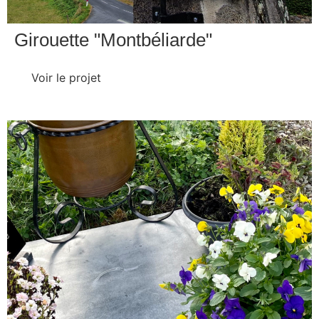
Girouette "Montbéliarde"
Voir le projet