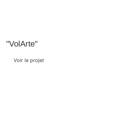
"VolArte"
Voir le projet