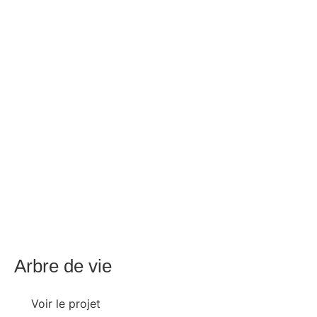
Arbre de vie
Voir le projet