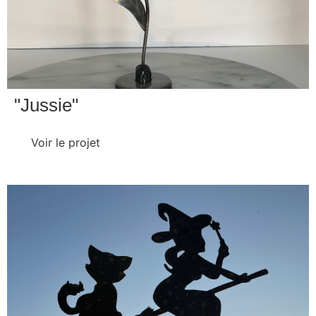
"Jussie"
Voir le projet