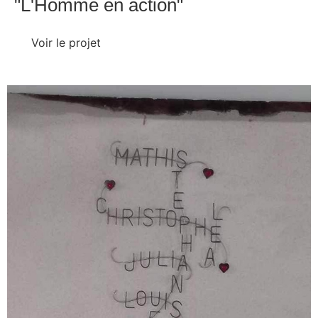
"L'Homme en action"
Voir le projet