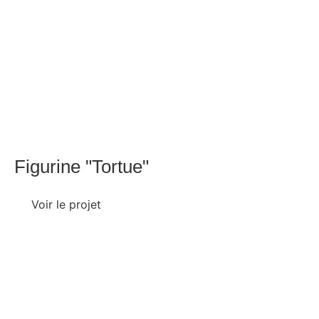
Figurine "Tortue"
Voir le projet