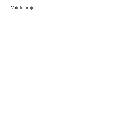
Voir le projet