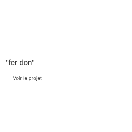
"fer don"
Voir le projet