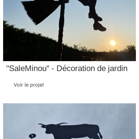
"SaleMinou" - Décoration de jardin
Voir le projet